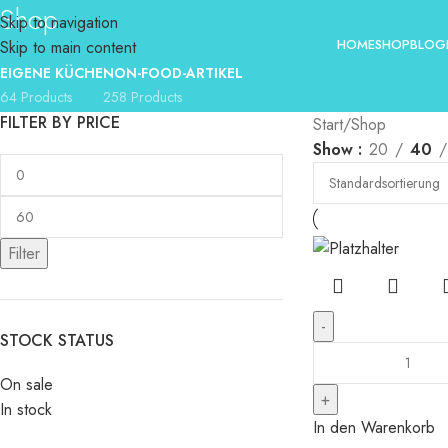
Shop
Skip to navigation
HOME
SHOP
BLOG
Skip to main content
EIGENE KÜCHE
NON-FOOD-ARTIKEL
64 Products
258 Products
FILTER BY PRICE
Start
Shop
Show
20
40
Filter
STOCK STATUS
On sale
In stock
In den Warenkorb