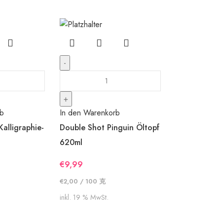
rb
In den Warenkorb
Kalligraphie-
Double Shot Pinguin Öltopf
620ml
€
9,99
€
2,00
/
100
克
inkl. 19 % MwSt.