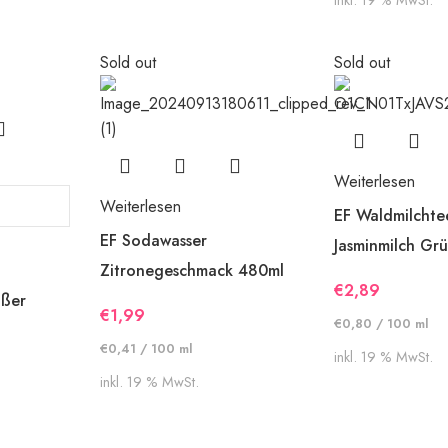
inkl. 19 % MwSt.
Sold out
Sold out
Weiterlesen
Weiterlesen
EF Waldmilchte
EF Sodawasser
Jasminmilch Gr
Zitronegeschmack 480ml
€
2,89
ißer
€
1,99
€
0,80
/
100
ml
€
0,41
/
100
ml
inkl. 19 % MwSt.
inkl. 19 % MwSt.