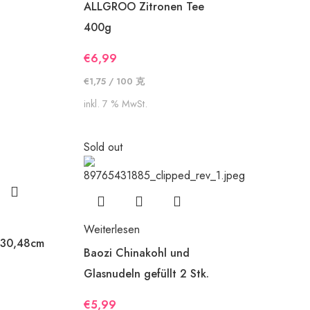
ALLGROO Zitronen Tee
400g
€
6,99
€
1,75
/
100
克
inkl. 7 % MwSt.
Sold out
Weiterlesen
 30,48cm
Baozi Chinakohl und
Glasnudeln gefüllt 2 Stk.
€
5,99