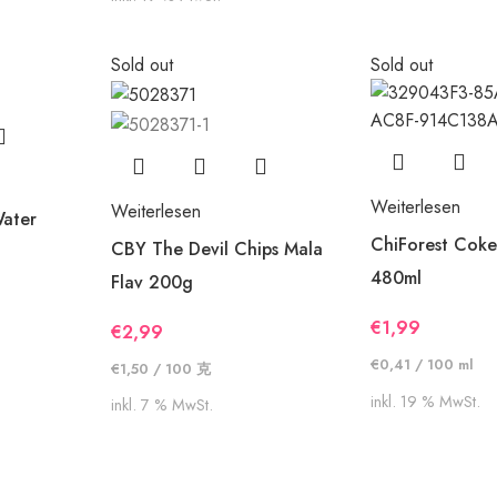
Sold out
Sold out
Weiterlesen
Weiterlesen
Water
ChiForest Cok
CBY The Devil Chips Mala
480ml
Flav 200g
€
1,99
€
2,99
€
0,41
/
100
ml
€
1,50
/
100
克
inkl. 19 % MwSt.
inkl. 7 % MwSt.