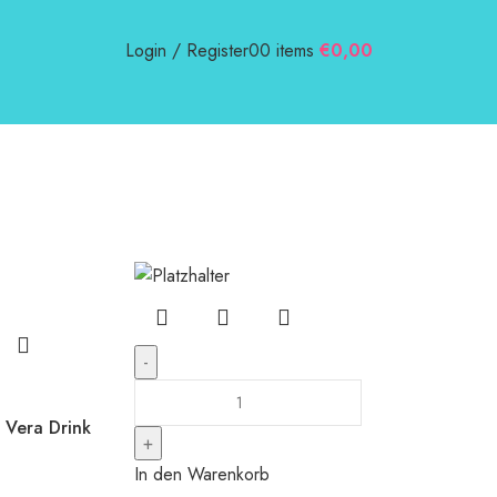
Login / Register
0
0
items
€
0,00
Vera Drink
In den Warenkorb