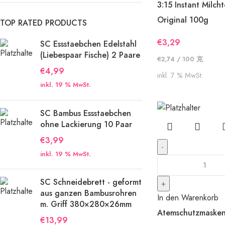
3:15 Instant Milch
Original 100g
TOP RATED PRODUCTS
€
3,29
SC Essstaebchen Edelstahl
(Liebespaar Fische) 2 Paare
€
2,74
/
100
克
€
4,99
inkl. 7 % MwSt.
inkl. 19 % MwSt.
SC Bambus Essstaebchen
ohne Lackierung 10 Paar
€
3,99
inkl. 19 % MwSt.
SC Schneidebrett - geformt
aus ganzen Bambusrohren
In den Warenkorb
m. Griff 380×280×26mm
Atemschutzmasken
€
13,99