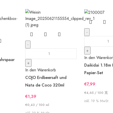
In den Warenko
ahrspaar
Daikidai 1.18m 
In den Warenkorb
Papier-Set
COJO Erdbeersaft und
€
7,99
Nata de Coco 320ml
€
4,65
/
100
克
€
1,39
inkl. 19 % MwSt.
€
0,43
/
100
ml
inkl. 19 % MwSt.