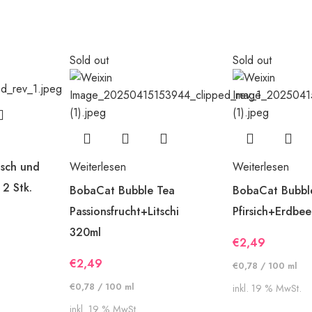
Sold out
Sold out
isch und
Weiterlesen
Weiterlesen
 2 Stk.
BobaCat Bubble Tea
BobaCat Bubbl
Passionsfrucht+Litschi
Pfirsich+Erdbe
320ml
€
2,49
€
2,49
€
0,78
/
100
ml
€
0,78
/
100
ml
inkl. 19 % MwSt.
inkl. 19 % MwSt.